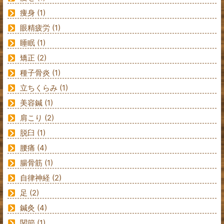
痩身
(1)
眼精疲労
(1)
睡眠
(1)
矯正
(2)
種子骨炎
(1)
立ちくらみ
(1)
美容鍼
(1)
肩こり
(2)
脱臼
(1)
腰痛
(4)
腸骨筋
(1)
自律神経
(2)
足
(2)
鍼灸
(4)
関節
(1)