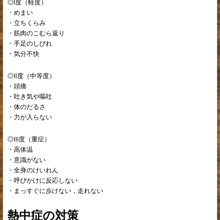
◎Ⅰ度（軽度）
・めまい
・立ちくらみ
・筋肉のこむら返り
・手足のしびれ
・気分不快
◎Ⅱ度（中等度）
・頭痛
・吐き気や嘔吐
・体のだるさ
・力が入らない
◎Ⅲ度（重症）
・高体温
・意識がない
・全身のけいれん
・呼びかけに反応しない
・まっすぐに歩けない，走れない
熱中症の対策