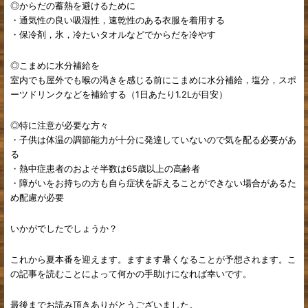
◎からだの蓄熱を避けるために
・通気性の良い吸湿性，速乾性のある衣服を着用する
・保冷剤，氷，冷たいタオルなどでからだを冷やす
◎こまめに水分補給を
室内でも屋外でも喉の渇きを感じる前にこまめに水分補給，塩分，スポ
ーツドリンクなどを補給する（1日あたり1.2Lが目安）
◎特に注意が必要な方々
・子供は体温の調節能力が十分に発達していないので気を配る必要があ
る
・熱中症患者のおよそ半数は65歳以上の高齢者
・障がいをお持ちの方も自ら症状を訴えることができない場合があるた
め配慮が必要
いかがでしたでしょうか？
これから夏本番を迎えます。ますます暑くなることが予想されます。こ
の記事を読むことによって何かの手助けになれば幸いです。
最後までお読み頂きありがとうございました。