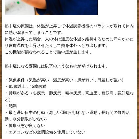
熱中症の原因は、体温が上昇して体温調節機能のバランスが崩れて体内
に熱が溜まってしまうことです。
体温が上昇した場合、人の体は適度な体温を維持するために汗をかいた
り皮膚温度を上昇させたりして熱を体外へと放出します。
この機能が損なわれることで熱中症が生じます。
熱中症になる要因には以下のようなものが挙げられます。
・気象条件（気温が高い，湿度が高い，風が弱い，日差しが強い）
・65歳以上，15歳未満
・持病がある（心疾患，肺疾患，精神疾患，高血圧，糖尿病，認知症な
ど）
・肥満
・最も暑い日中の行動（激しい運動や慣れない運動，長時間の野外活
動，水分摂取が少ない）
・健康状態が良くない
・エアコンなどの空調設備を使用していない