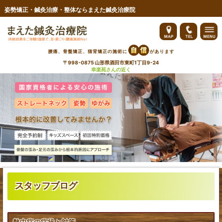
姿勢矯正・鍼灸治療・整体ならまえた鍼灸治療院
ご予約・お問い合わせ
院へのアクセス・料金
腰痛、骨盤矯正、猫背矯正の施術に
があります
〒998-0875 山形県酒田市東町1丁目9-24
料金
幸楽苑さんの近く
ブログ
スタッフ紹介・求人
お客さまの声
よくあるご質問
膝痛
スタッフブログ
腰痛
首・肩の痛み
熱中症の症状と対策