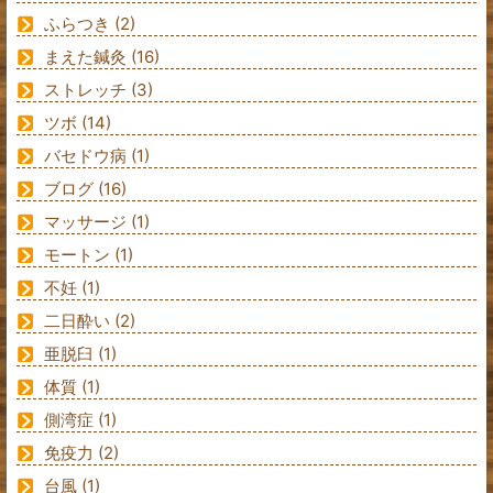
ふらつき
(2)
まえた鍼灸
(16)
ストレッチ
(3)
ツボ
(14)
バセドウ病
(1)
ブログ
(16)
マッサージ
(1)
モートン
(1)
不妊
(1)
二日酔い
(2)
亜脱臼
(1)
体質
(1)
側湾症
(1)
免疫力
(2)
台風
(1)