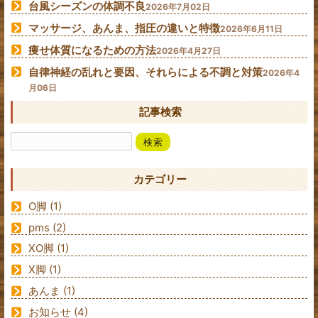
台風シーズンの体調不良
2026年7月02日
マッサージ、あんま、指圧の違いと特徴
2026年6月11日
痩せ体質になるための方法
2026年4月27日
自律神経の乱れと要因、それらによる不調と対策
2026年4
月06日
記事検索
カテゴリー
O脚
(1)
pms
(2)
XO脚
(1)
X脚
(1)
あんま
(1)
お知らせ
(4)