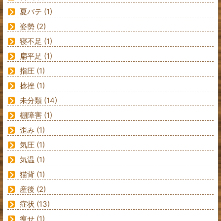
夏バテ
(1)
姿勢
(2)
寝不足
(1)
扁平足
(1)
指圧
(1)
捻挫
(1)
未分類
(14)
棚障害
(1)
歪み
(1)
気圧
(1)
気温
(1)
猫背
(1)
産後
(2)
症状
(13)
痩せ
(1)