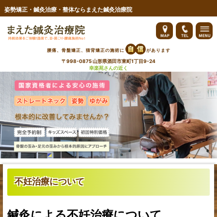
姿勢矯正・鍼灸治療・整体ならまえた鍼灸治療院
ご予約・お問い合わせ
院へのアクセス・料金
腰痛、骨盤矯正、猫背矯正の施術に
があります
〒998-0875 山形県酒田市東町1丁目9-24
料金
幸楽苑さんの近く
ブログ
スタッフ紹介・求人
お客さまの声
よくあるご質問
膝痛
不妊治療について
腰痛
首・肩の痛み
鍼灸による不妊治療について