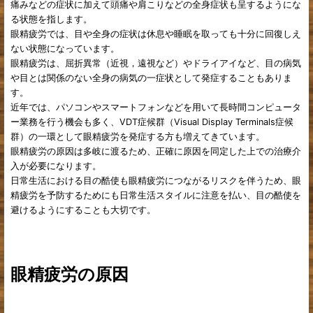
痛みなどの症状に加えて頭痛や肩こりなどの全身症状も呈するようにな
る状態を指します。
眼精疲労では、目や全身の症状は休息や睡眠を取っても十分に回復しえ
ない状態になっています。
眼精疲労は、屈折異常（近視，遠視など）やドライアイなど、目の病気
や目とは関係のない全身の病気の一症状として発症することもありま
す。
近年では、パソコンやスマートフォンなどを用いて長時間コンピュータ
ー業務を行う機会も多く、VDT症候群（Visual Display Terminals症候
群）の一環として眼精疲労を発症する方も増えてきています。
眼精疲労の原因は多岐に渡るため、正確に原因を同定した上での治療介
入が必要になります。
日常生活における目の酷使も眼精疲労につながるリスクを伴うため、眼
精疲労を予防するためにも日常生活スタイルに注意を払い、目の酷使を
避けるようにすることも大切です。
眼精疲労の原因