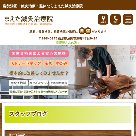
姿勢矯正・鍼灸治療・整体ならまえた鍼灸治療院
ご予約・お問い合わせ
院へのアクセス・料金
腰痛、骨盤矯正、猫背矯正の施術に
があります
〒998-0875 山形県酒田市東町1丁目9-24
料金
幸楽苑さんの近く
ブログ
スタッフ紹介・求人
お客さまの声
よくあるご質問
膝痛
スタッフブログ
腰痛
首・肩の痛み
眼精疲労