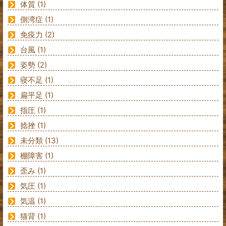
体質
(1)
側湾症
(1)
免疫力
(2)
台風
(1)
姿勢
(2)
寝不足
(1)
扁平足
(1)
指圧
(1)
捻挫
(1)
未分類
(13)
棚障害
(1)
歪み
(1)
気圧
(1)
気温
(1)
猫背
(1)